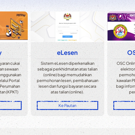
y
eLesen
OS
aran cukai
Sistem eLesen diperkenalkan
OSC Onli
dan sewaan
sebagai perkhidmatan atas talian
elektro
menggunakan
(online) bagi memudahkan
permoho
lalui Portal
permohonan lesen, pembaharuan
kawalan P
 Perumahan
lesen dan fungsi bayaran secara
bagi infor
tan (KPKT)
atas talian (online).
pe
Ke Pautan