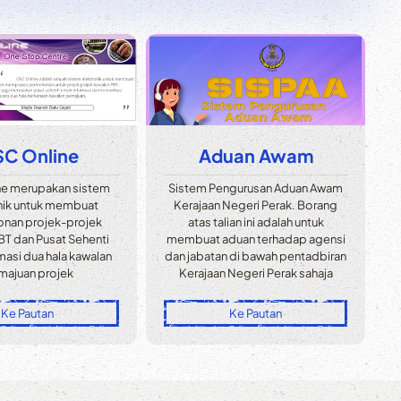
C Online
Aduan Awam
ne merupakan sistem
Sistem Pengurusan Aduan Awam
nik untuk membuat
Kerajaan Negeri Perak. Borang
nan projek-projek
atas talian ini adalah untuk
BT dan Pusat Sehenti
membuat aduan terhadap agensi
masi dua hala kawalan
dan jabatan di bawah pentadbiran
majuan projek
Kerajaan Negeri Perak sahaja
Ke Pautan
Ke Pautan