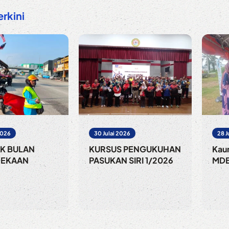
erkini
2026
30 Julai 2026
28 J
K BULAN
KURSUS PENGUKUHAN
Kau
DEKAAN
PASUKAN SIRI 1/2026
MDB