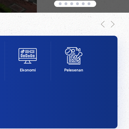
PENDA
Ekonomi
Pelesenan