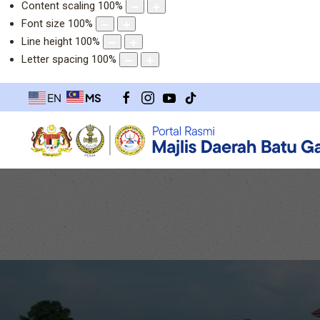
Content scaling
100
%
Font size
100
%
Line height
100
%
Letter spacing
100
%
MS
EN