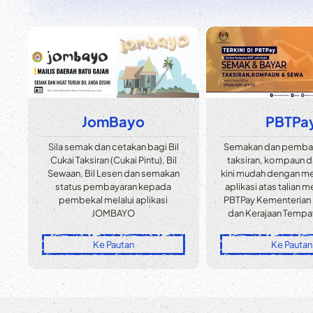
JomBayo
PBTPa
Sila semak dan cetakan bagi Bil
Semakan dan pembay
Cukai Taksiran (Cukai Pintu), Bil
taksiran, kompaun 
Sewaan, Bil Lesen dan semakan
kini mudah dengan 
status pembayaran kepada
aplikasi atas talian me
pembekal melalui aplikasi
PBTPay Kementerian
JOMBAYO
dan Kerajaan Tempa
Ke Pautan
Ke Pautan