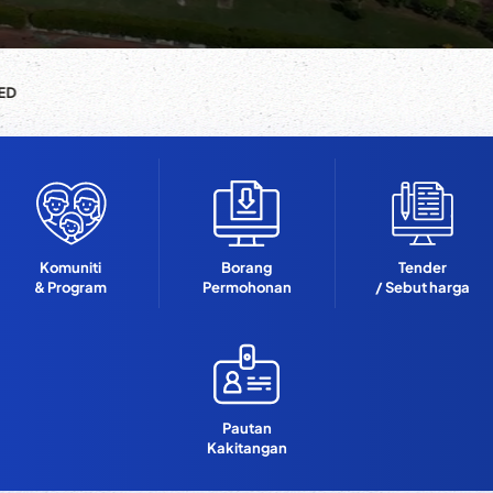
ED
Komuniti
Borang
Tender
& Program
Permohonan
/ Sebut harga
Pautan
Kakitangan