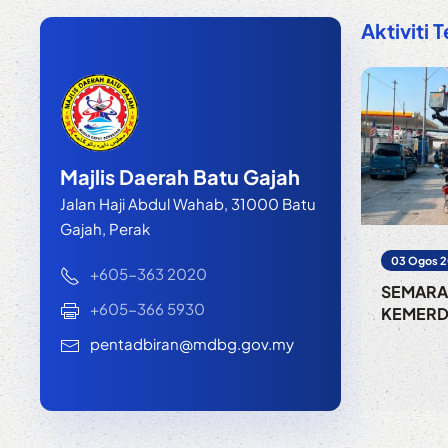
Aktiviti T
Majlis Daerah Batu Gajah
Jalan Haji Abdul Wahab, 31000 Batu
Gajah, Perak
03 Ogos 
+605-363 2020
SEMARA
+605-366 5930
KEMER
pentadbiran@mdbg.gov.my