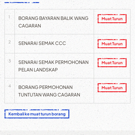
1
BORANG BAYARAN BALIK WANG
Muat Turun
CAGARAN
2
SENARAI SEMAK CCC
Muat Turun
3
SENARAI SEMAK PERMOHONAN
Muat Turun
PELAN LANDSKAP
4
BORANG PERMOHONAN
Muat Turun
TUNTUTAN WANG CAGARAN
Kembali ke muat turun borang