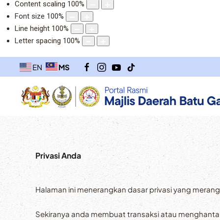
Content scaling
100
%
Font size
100
%
Line height
100
%
Letter spacing
100
%
MS
EN
Privasi Anda
Halaman ini menerangkan dasar privasi yang mera
Sekiranya anda membuat transaksi atau menghanta