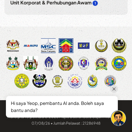
Unit Korporat & Perhubungan Awam
1
Hi saya Yeop, pembantu AI anda. Boleh saya
bantu anda?
Hakcipta Terpelihara © 2026 Majlis Daerah Batu Gajah . Kemaskini :
07/08/26 • Jumlah Pelawat : 21286948