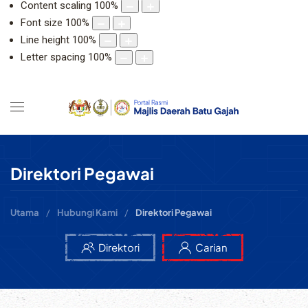
Content scaling
100
%
Font size
100
%
Line height
100
%
Letter spacing
100
%
Direktori Pegawai
Utama
Hubungi Kami
Direktori Pegawai
Direktori
Carian