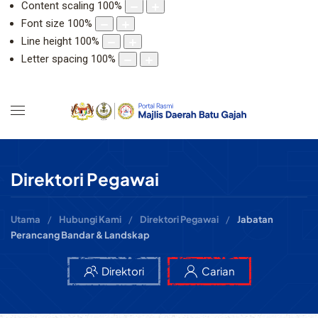
Content scaling
100
%
Font size
100
%
Line height
100
%
Letter spacing
100
%
Direktori Pegawai
Utama
Hubungi Kami
Direktori Pegawai
Jabatan
Perancang Bandar & Landskap
Direktori
Carian