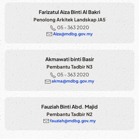
Farizatul Aiza Binti Al Bakri
Penolong Arkitek Landskap JA5
05 - 363 2020
Aiza@mdbg.gov.my
Akmawati binti Basir
Pembantu Tadbir N3
05 - 363 2020
akma@mdbg.gov.my
Fauziah Binti Abd. Majid
Pembantu Tadbir N2
fauziah@mdbg.gov.my