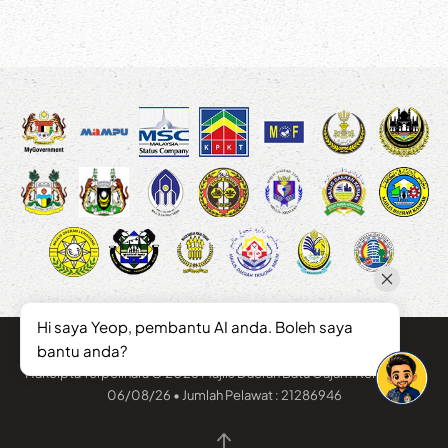
Hi saya Yeop, pembantu AI anda. Boleh saya
bantu anda?
Hakcipta Terpelihara © 2026 Majlis Daerah Batu Gajah . Kemaskini :
06/08/26 • Jumlah Pelawat : 21286946