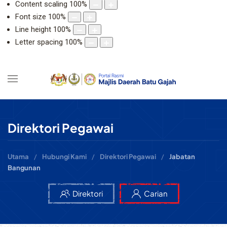
Content scaling
100
%
Font size
100
%
Line height
100
%
Letter spacing
100
%
Direktori Pegawai
Utama
Hubungi Kami
Direktori Pegawai
Jabatan
Bangunan
Direktori
Carian