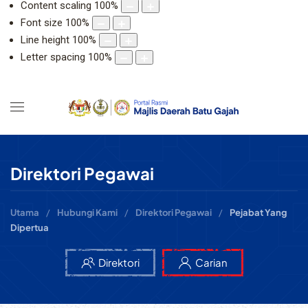
Content scaling
100
%
Font size
100
%
Line height
100
%
Letter spacing
100
%
Direktori Pegawai
Utama
Hubungi Kami
Direktori Pegawai
Pejabat Yang
Dipertua
Direktori
Carian