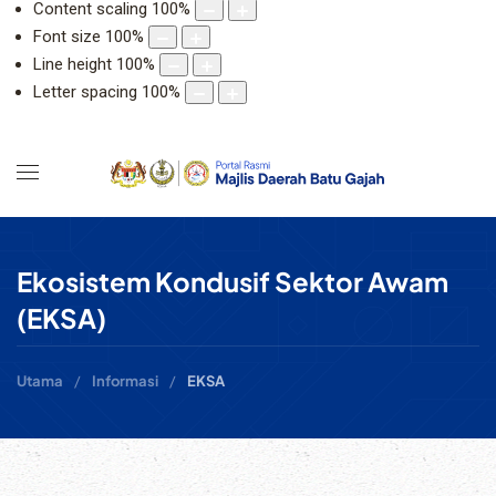
Content scaling
100
%
Font size
100
%
Line height
100
%
Letter spacing
100
%
Ekosistem Kondusif Sektor Awam
(EKSA)
Utama
Informasi
EKSA