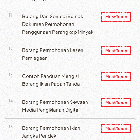
11
Borang Dan Senarai Semak
Muat Turun
Dokumen Permohonan
Penggunaan Perangkap Minyak
12
Borang Permohonan Lesen
Muat Turun
Perniagaan
13
Contoh Panduan Mengisi
Muat Turun
Borang Iklan Papan Tanda
14
Borang Permohonan Sewaan
Muat Turun
Media Pengiklanan Digital
15
Borang Permohonan Iklan
Muat Turun
Jangka Pendek