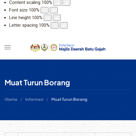
Content scaling
100
%
Font size
100
%
Line height
100
%
Letter spacing
100
%
Muat Turun Borang
Utama
Informasi
Muat Turun Borang