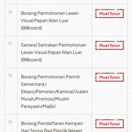
16
Borang Permohonan Lesen
Muat Turun
Visual Papan Iklan Luar
(Billboard)
17
Senarai Semakan Permohonan
Muat Turun
Lesen Visual Papan Iklan Luar
(Billboard)
18
Borang Permohonan Permit
Muat Turun
Sementara (
Ekspo/Pameran/Karnival/Jualan
Murah/Promosi/Musim
Perayaan/Majlis)
19
Borang Pendaftaran Kempen
Muat Turun
Hari Tanpa Bag Plastik Negeri