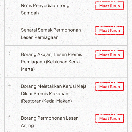
1
Notis Penyediaan Tong
Muat Turun
Sampah
2
Senarai Semak Permohonan
Muat Turun
Lesen Perniagaan
3
Borang Akujanji Lesen Premis
Muat Turun
Perniagaan (Kelulusan Serta
Merta)
4
Borang Meletakkan Kerusi Meja
Muat Turun
Diluar Premis Makanan
(Restoran/Kedai Makan)
5
Borang Permohonan Lesen
Muat Turun
Anjing