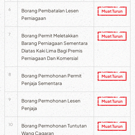
6
Borang Pembatalan Lesen
Muat Turun
Perniagaan
7
Borang Permit Meletakkan
Muat Turun
Barang Perniagaan Sementara
Diatas Kaki Lima Bagi Premis
Perniagaan Dan Komersial
8
Borang Permohonan Permit
Muat Turun
Penjaja Sementara
9
Borang Permohonan Lesen
Muat Turun
Penjaja
10
Borang Permohonan Tuntutan
Muat Turun
Wang Cagaran