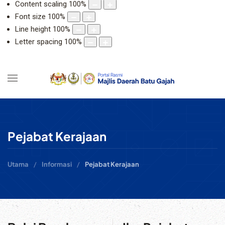
Content scaling
100
%
Font size
100
%
Line height
100
%
Letter spacing
100
%
Pejabat Kerajaan
Utama
Informasi
Pejabat Kerajaan