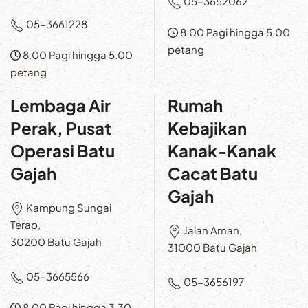
05-3652062
05-3661228
8.00 Pagi hingga 5.00
petang
8.00 Pagi hingga 5.00
petang
Lembaga Air
Rumah
Perak, Pusat
Kebajikan
Operasi Batu
Kanak-Kanak
Gajah
Cacat Batu
Gajah
Kampung Sungai
Terap,
Jalan Aman,
30200 Batu Gajah
31000 Batu Gajah
05-3665566
05-3656197
8.00 Pagi hingga 3.30