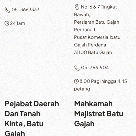
No. 6 & 7 Tingkat
05-3663333
Bawah,
Persiaran Batu Gajah
24 Jam
Perdana 1
Pusat Komersial batu
Gajah Perdana
31100 Batu Gajah
05-3661904
8.00 Pagi hingga 4.45
petang
Pejabat Daerah
Mahkamah
Dan Tanah
Majistret Batu
Kinta, Batu
Gajah
Gajah