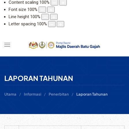
Content scaling
100
%
Font size
100
%
Line height
100
%
Letter spacing
100
%
LAPORAN TAHUNAN
Utama
Informasi
Penerbitan
Laporan Tahunan