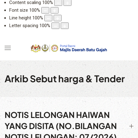
Content scaling
100
%
Font size
100
%
Line height
100
%
Letter spacing
100
%
Arkib Sebut harga & Tender
NOTIS LELONGAN HAIWAN
YANG DISITA (NO.BILANGAN
NOTIS LELONGAN: 07/2026)