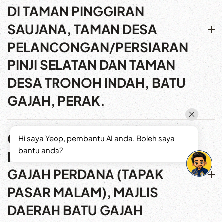
DI TAMAN PINGGIRAN
SAUJANA, TAMAN DESA
PELANCONGAN/PERSIARAN
PINJI SELATAN DAN TAMAN
DESA TRONOH INDAH, BATU
GAJAH, PERAK.
CADANGAN MEMBINA 12 UNIT
Hi saya Yeop, pembantu AI anda. Boleh saya
bantu anda?
KIOSK DI DATARAN NIAGA BATU
GAJAH PERDANA (TAPAK
PASAR MALAM), MAJLIS
DAERAH BATU GAJAH