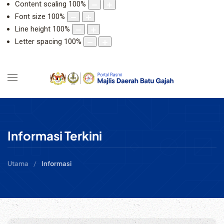
Content scaling
100
%
Font size
100
%
Line height
100
%
Letter spacing
100
%
Informasi Terkini
Utama
Informasi