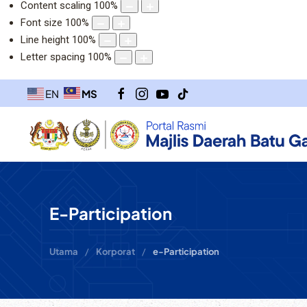
Content scaling
100
%
Font size
100
%
Line height
100
%
Letter spacing
100
%
MS
EN
E-Participation
Utama
Korporat
e-Participation