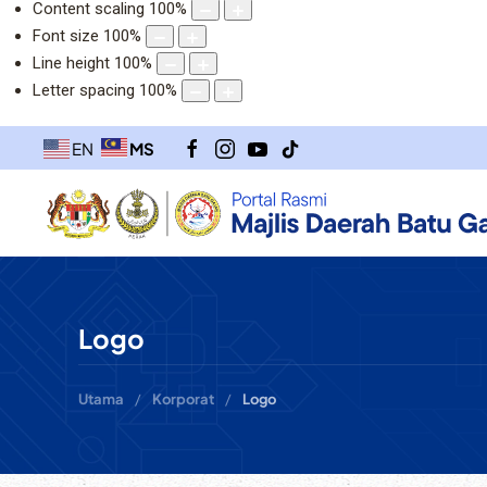
Content scaling
100
%
Font size
100
%
Line height
100
%
Letter spacing
100
%
MS
EN
Logo
Utama
Korporat
Logo