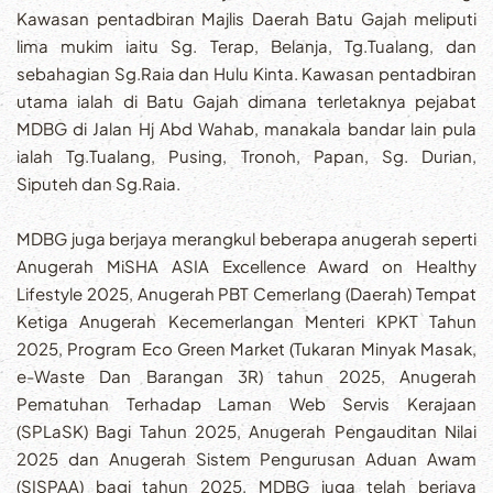
Kawasan pentadbiran Majlis Daerah Batu Gajah meliputi
lima mukim iaitu Sg. Terap, Belanja, Tg.Tualang, dan
sebahagian Sg.Raia dan Hulu Kinta. Kawasan pentadbiran
utama ialah di Batu Gajah dimana terletaknya pejabat
MDBG di Jalan Hj Abd Wahab, manakala bandar lain pula
ialah Tg.Tualang, Pusing, Tronoh, Papan, Sg. Durian,
Siputeh dan Sg.Raia.
MDBG juga berjaya merangkul beberapa anugerah seperti
Anugerah MiSHA ASIA Excellence Award on Healthy
Lifestyle 2025, Anugerah PBT Cemerlang (Daerah) Tempat
Ketiga Anugerah Kecemerlangan Menteri KPKT Tahun
2025, Program Eco Green Market (Tukaran Minyak Masak,
e-Waste Dan Barangan 3R) tahun 2025, Anugerah
Pematuhan Terhadap Laman Web Servis Kerajaan
(SPLaSK) Bagi Tahun 2025, Anugerah Pengauditan Nilai
2025 dan Anugerah Sistem Pengurusan Aduan Awam
(SISPAA) bagi tahun 2025. MDBG juga telah berjaya