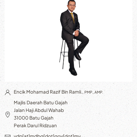
Encik Mohamad Razif Bin Ramli.,
PMP., AMP.
Majlis Daerah Batu Gajah
Jalan Haji Abdul Wahab
31000 Batu Gajah
Perak Darul Ridzuan
ydp[at]mdbg[dot]gov[dot]my