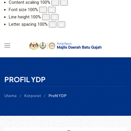
Content scaling
100
%
Font size
100
%
Line height
100
%
Letter spacing
100
%
PROFIL YDP
Utama
Korporat
Profil YDP