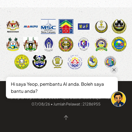
Hi saya Yeop, pembantu AI anda. Boleh saya
bantu anda?
Hakcipta Terpelihara © 2026 Majlis Daerah Batu Gajah . Kemaskini :
07/08/26 • Jumlah Pelawat : 21286955