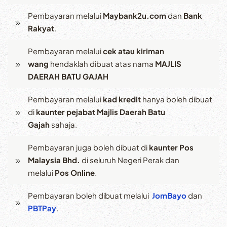
Pembayaran melalui
Maybank2u.com
dan
Bank
Rakyat
.
Pembayaran melalui
cek atau kiriman
wang
hendaklah dibuat atas nama
MAJLIS
DAERAH BATU GAJAH
Pembayaran melalui
kad kredit
hanya boleh dibuat
di
kaunter pejabat Majlis Daerah Batu
Gajah
sahaja.
Pembayaran juga boleh dibuat di
kaunter Pos
Malaysia Bhd.
di seluruh Negeri Perak dan
melalui
Pos Online
.
Pembayaran boleh dibuat melalui
JomBayo
dan
PBTPay
.