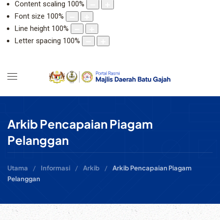
Content scaling
100
%
Font size
100
%
Line height
100
%
Letter spacing
100
%
Arkib Pencapaian Piagam
Pelanggan
Utama
Informasi
Arkib
Arkib Pencapaian Piagam
Pelanggan