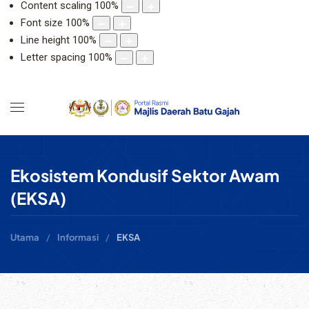
Content scaling
100
%
Font size
100
%
Line height
100
%
Letter spacing
100
%
Ekosistem Kondusif Sektor Awam
(EKSA)
Utama
Informasi
EKSA