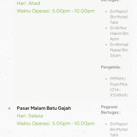
Hari : Ahad
Waktu Operasi : 5.00pm - 10.00pm
En Mazrol
Bin Mohd
Tahir
En Ali Nur
Hakim Bin
Azmi
En Ahmad
Nazari Bin
Sitam
Pengelola :
PPPKM /
Puan Mira
(014-
9314969)
Pegawai
Pasar Malam Batu Gajah
Bertugas :
Hari : Selasa
Waktu Operasi : 5.00pm - 10.00pm
En Mazrol
Bin Mohd
Tahir