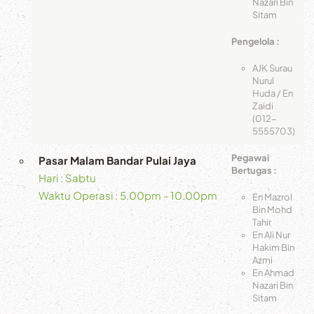
Nazari Bin
Sitam
Pengelola :
AJK Surau
Nurul
Huda / En
Zaidi
(012-
5555703)
Pegawai
Pasar Malam Bandar Pulai Jaya
Bertugas :
Hari : Sabtu
Waktu Operasi : 5.00pm - 10.00pm
En Mazrol
Bin Mohd
Tahir
En Ali Nur
Hakim Bin
Azmi
En Ahmad
Nazari Bin
Sitam