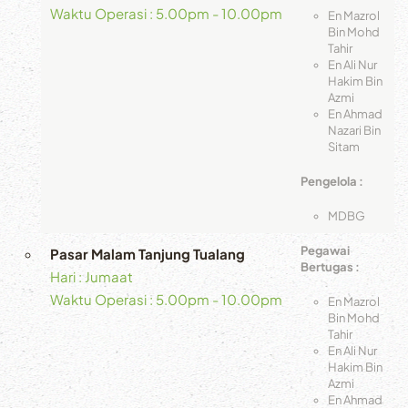
Waktu Operasi : 5.00pm - 10.00pm
En Mazrol
Bin Mohd
Tahir
En Ali Nur
Hakim Bin
Azmi
En Ahmad
Nazari Bin
Sitam
Pengelola :
MDBG
Pegawai
Pasar Malam Tanjung Tualang
Bertugas :
Hari : Jumaat
Waktu Operasi : 5.00pm - 10.00pm
En Mazrol
Bin Mohd
Tahir
En Ali Nur
Hakim Bin
Azmi
En Ahmad