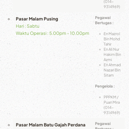
(014-
9314969)
Pegawai
Pasar Malam Pusing
Bertugas :
Hari : Sabtu
Waktu Operasi : 5.00pm - 10.00pm
En Mazrol
Bin Mohd
Tahir
En Ali Nur
Hakim Bin
Azmi
En Ahmad
Nazari Bin
Sitam
Pengelola :
PPPKM /
Puan Mira
(014-
9314969)
Pegawai
Pasar Malam Batu Gajah Perdana
Bertugas :