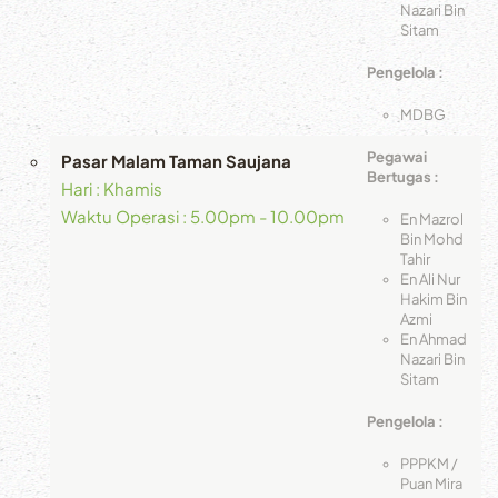
Nazari Bin
Sitam
Pengelola :
MDBG
Pegawai
Pasar Malam Taman Saujana
Bertugas :
Hari : Khamis
Waktu Operasi : 5.00pm - 10.00pm
En Mazrol
Bin Mohd
Tahir
En Ali Nur
Hakim Bin
Azmi
En Ahmad
Nazari Bin
Sitam
Pengelola :
PPPKM /
Puan Mira