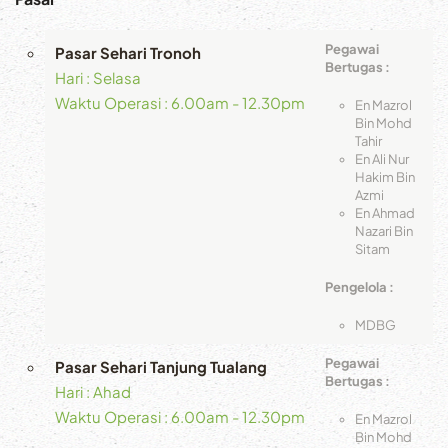
Pegawai
Pasar Sehari Tronoh
Bertugas :
Hari : Selasa
Waktu Operasi : 6.00am - 12.30pm
En Mazrol
Bin Mohd
Tahir
En Ali Nur
Hakim Bin
Azmi
En Ahmad
Nazari Bin
Sitam
Pengelola :
MDBG
Pegawai
Pasar Sehari Tanjung Tualang
Bertugas :
Hari : Ahad
Waktu Operasi : 6.00am - 12.30pm
En Mazrol
Bin Mohd