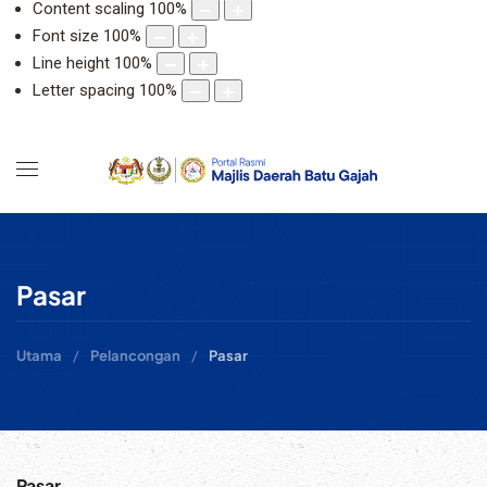
Content scaling
100
%
Font size
100
%
Line height
100
%
Letter spacing
100
%
Pasar
Utama
Pelancongan
Pasar
Pasar