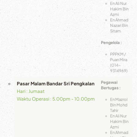
En Ali Nur
Hakim Bin
Azmi
En Ahmad
Nazari Bin
Sitam
Pengelola :
PPPKM /
Puan Mira
(014-
9314969)
Pegawai
Pasar Malam Bandar Sri Pengkalan
Bertugas :
Hari : Jumaat
Waktu Operasi : 5.00pm - 10.00pm
En Mazrol
Bin Mohd
Tahir
En Ali Nur
Hakim Bin
Azmi
En Ahmad