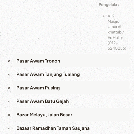
Pengelola :
AJK
Masjid
Umar Al
khattab /
En Halim
(012-
5240256)
Pasar Awam Tronoh
Pasar Awam Tanjung Tualang
Pasar Awam Pusing
Pasar Awam Batu Gajah
Bazar Melayu, Jalan Besar
Bazaar Ramadhan Taman Saujana