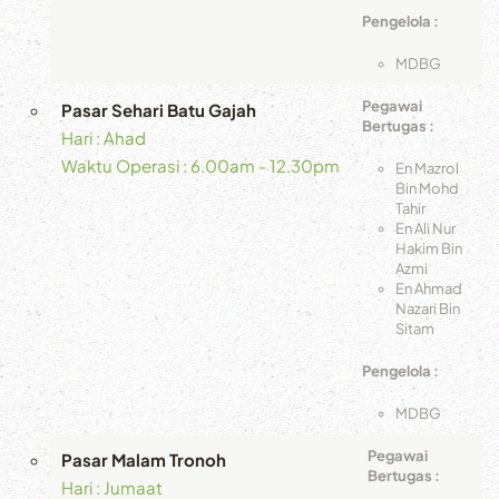
Pengelola :
MDBG
Pegawai
Pasar Sehari Batu Gajah
Bertugas :
Hari : Ahad
Waktu Operasi : 6.00am - 12.30pm
En Mazrol
Bin Mohd
Tahir
En Ali Nur
Hakim Bin
Azmi
En Ahmad
Nazari Bin
Sitam
Pengelola :
MDBG
Pegawai
Pasar Malam Tronoh
Bertugas :
Hari : Jumaat