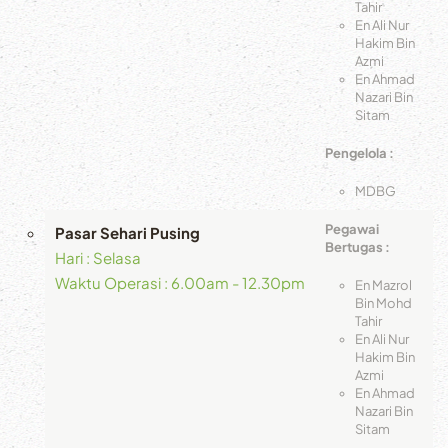
Tahir
En Ali Nur
Hakim Bin
Azmi
En Ahmad
Nazari Bin
Sitam
Pengelola :
MDBG
Pegawai
Pasar Sehari Pusing
Bertugas :
Hari : Selasa
Waktu Operasi : 6.00am - 12.30pm
En Mazrol
Bin Mohd
Tahir
En Ali Nur
Hakim Bin
Azmi
En Ahmad
Nazari Bin
Sitam