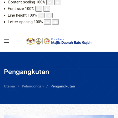
Content scaling
100
%
Font size
100
%
Line height
100
%
Letter spacing
100
%
Pengangkutan
Utama
Pelancongan
Pengangkutan