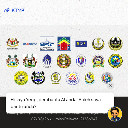
KTMB
Hi saya Yeop, pembantu AI anda. Boleh saya
bantu anda?
Hakcipta Terpelihara © 2026 Majlis Daerah Batu Gajah . Kemaskini :
07/08/26 • Jumlah Pelawat : 21286947