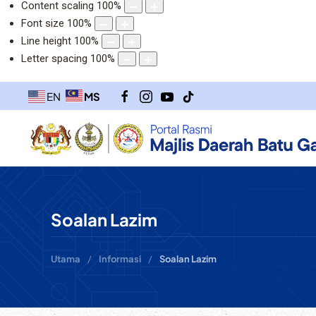
Content scaling
100
%
Font size
100
%
Line height
100
%
Letter spacing
100
%
MS
EN
Soalan Lazim
Utama
Informasi
Soalan Lazim