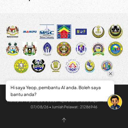
Hi saya Yeop, pembantu AI anda. Boleh saya
bantu anda?
Hakcipta Terpelihara © 2026 Majlis Daerah Batu Gajah . Kemaskini :
07/08/26 • Jumlah Pelawat : 21286946