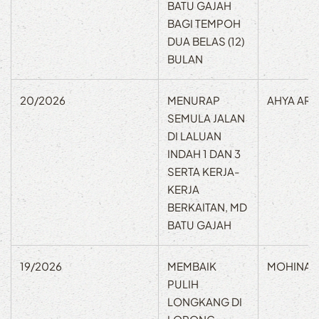
BATU GAJAH
BAGI TEMPOH
DUA BELAS (12)
BULAN
20/2026
MENURAP
AHYA ARI
SEMULA JALAN
DI LALUAN
INDAH 1 DAN 3
SERTA KERJA-
KERJA
BERKAITAN, MD
BATU GAJAH
19/2026
MEMBAIK
MOHINAM
PULIH
LONGKANG DI