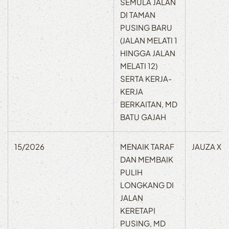
SEMULA JALAN
DI TAMAN
PUSING BARU
(JALAN MELATI 1
HINGGA JALAN
MELATI 12)
SERTA KERJA-
KERJA
BERKAITAN, MD
BATU GAJAH
15/2026
MENAIK TARAF
JAUZA XA
DAN MEMBAIK
PULIH
LONGKANG DI
JALAN
KERETAPI
PUSING, MD