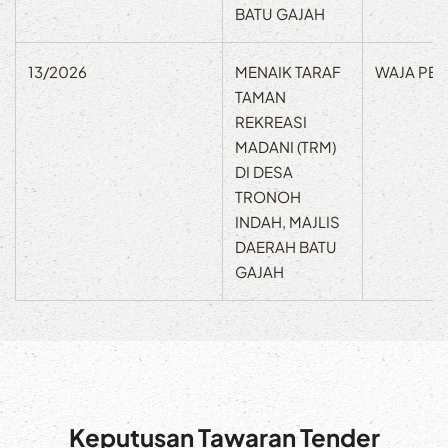
BATU GAJAH
13/2026
MENAIK TARAF
WAJA PEL
TAMAN
REKREASI
MADANI (TRM)
DI DESA
TRONOH
INDAH, MAJLIS
DAERAH BATU
GAJAH
Keputusan Tawaran Tender