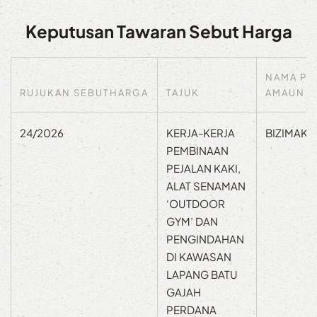
Keputusan Tawaran Sebut Harga
NAMA PE
RUJUKAN SEBUTHARGA
TAJUK
AMAUN
24/2026
KERJA-KERJA
BIZIMAK
PEMBINAAN
PEJALAN KAKI,
ALAT SENAMAN
‘OUTDOOR
GYM’ DAN
PENGINDAHAN
DI KAWASAN
LAPANG BATU
GAJAH
PERDANA