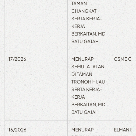
TAMAN
CHANGKAT
SERTA KERJA-
KERJA
BERKAITAN, MD
BATU GAJAH
17/2026
MENURAP
CSME CO
SEMULA JALAN
DI TAMAN
TRONOH HIJAU
SERTA KERJA-
KERJA
BERKAITAN, MD
BATU GAJAH
16/2026
MENURAP
ELMAN EN