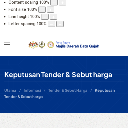
Content scaling
100
%
Font size
100
%
Line height
100
%
Letter spacing
100
%
Keputusan Tender & Sebut harga
Utama
Informasi
Tender & Sebut Harga
Keputusan
Tender & Sebut harga